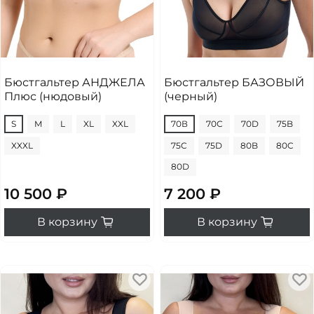
Бюстгальтер АНДЖЕЛА
Бюстгальтер БАЗОВЫЙ
Плюс (нюдовый)
(черный)
S
M
L
XL
XXL
70В
70С
70D
75B
XXXL
75C
75D
80B
80C
80D
10 500 ₽
7 200 ₽
В корзину
В корзину