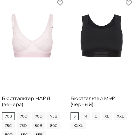
Бюстгальтер НАЙЯ
Бюстгальтер МЭЙ
(венера)
(черный)
70В
70С
70D
75B
S
M
L
XL
XXL
75C
75D
80B
80C
XXXL
80D
85C
85B