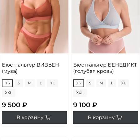
Бюстгальтер ВИВЬЕН
Бюстгальтер БЕНЕДИКТ
(муза)
(голубая кровь)
XS
S
M
L
XL
XS
S
M
L
XL
XXL
XXL
9 500 ₽
9 100 ₽
В корзину
В корзину