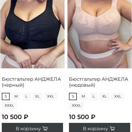
Бюстгальтер АНДЖЕЛА
Бюстгальтер АНДЖЕЛА
(черный)
(нюдовый)
S
M
L
XL
XXL
S
M
L
XL
XXL
XXXL
XXXL
10 500 ₽
10 500 ₽
В корзину
В корзину