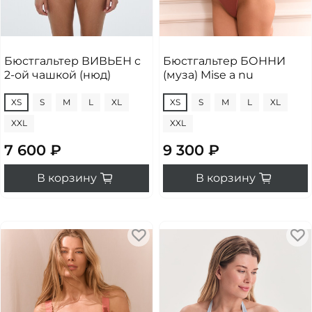
Бюстгальтер ВИВЬЕН с
Бюстгальтер БОННИ
2-ой чашкой (нюд)
(муза) Mise a nu
XS
S
M
L
XL
XS
S
M
L
XL
XXL
XXL
7 600 ₽
9 300 ₽
В корзину
В корзину