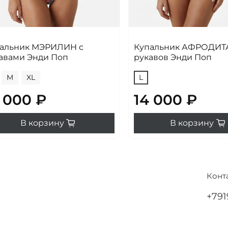
альник МЭРИЛИН с
Купальник АФРОДИТА
авами Энди Поп
рукавов Энди Поп
M
XL
L
 000 ₽
14 000 ₽
В корзину
В корзину
Конт
+791