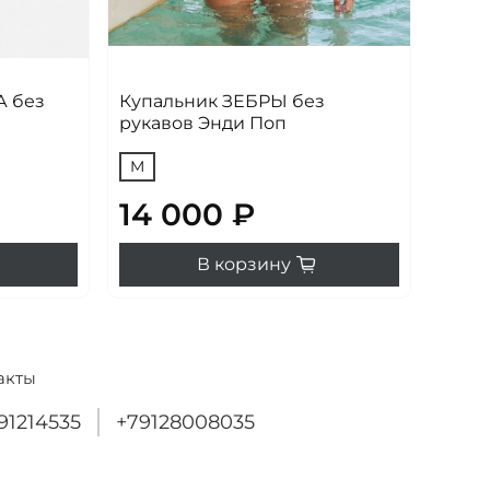
 без
Купальник ЗЕБРЫ без
рукавов Энди Поп
M
14 000 ₽
В корзину
акты
91214535
+79128008035