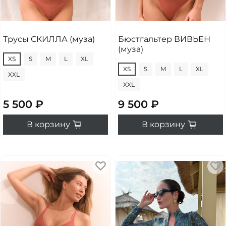
Трусы СКИЛЛА (муза)
Бюстгальтер ВИВЬЕН
(муза)
XS
S
M
L
XL
XS
S
M
L
XL
XXL
XXL
5 500 ₽
9 500 ₽
В корзину
В корзину