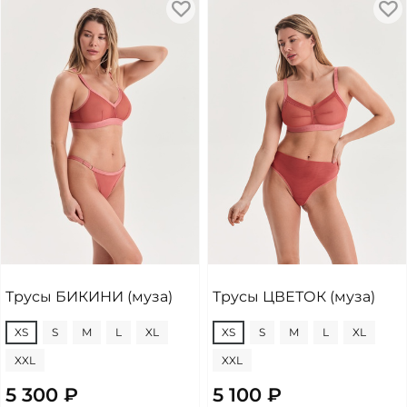
Трусы БИКИНИ (муза)
Трусы ЦВЕТОК (муза)
XS
S
M
L
XL
XS
S
M
L
XL
XXL
XXL
5 300 ₽
5 100 ₽