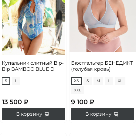
Купальник слитный Bip-
Бюстгальтер БЕНЕДИКТ
Bip BAMBOO BLUE D
(голубая кровь)
S
L
XS
S
M
L
XL
XXL
13 500 ₽
9 100 ₽
В корзину
В корзину