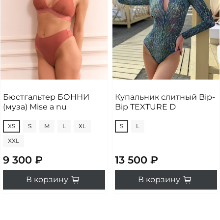
Бюстгальтер БОННИ
Купальник слитный Bip-
(муза) Mise a nu
Bip TEXTURE D
XS
S
M
L
XL
S
L
XXL
9 300 ₽
13 500 ₽
В корзину
В корзину