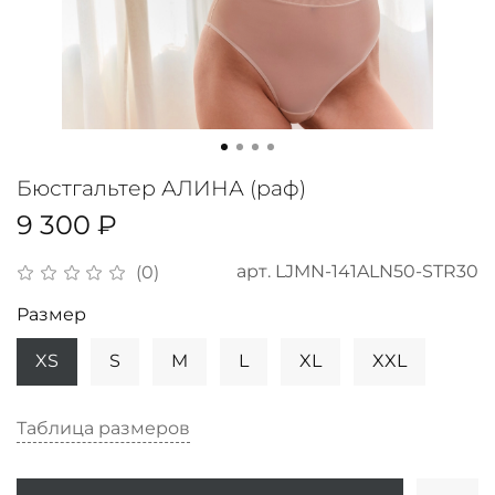
Бюстгальтер АЛИНА (раф)
9 300 ₽
арт.
LJMN-141ALN50-STR30
(0)
Размер
XS
S
M
L
XL
XXL
Таблица размеров